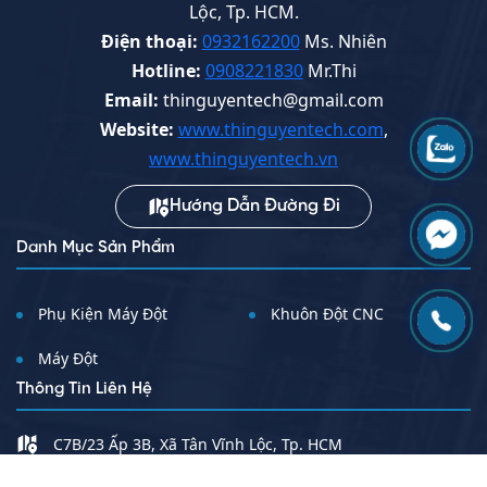
Lộc, Tp. HCM.
Điện thoại:
0932162200
Ms. Nhiên
Hotline:
0908221830
Mr.Thi
Email:
thinguyentech@gmail.com
Website:
www.thinguyentech.com
,
www.thinguyentech.vn
Hướng Dẫn Đường Đi
Danh Mục Sản Phẩm
Phụ Kiện Máy Đột
Khuôn Đột CNC
Máy Đột
Thông Tin Liên Hệ
C7B/23 Ấp 3B, Xã Tân Vĩnh Lộc, Tp. HCM