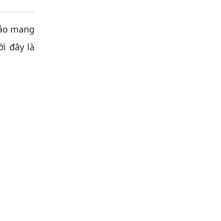
ảo mang
i đây là