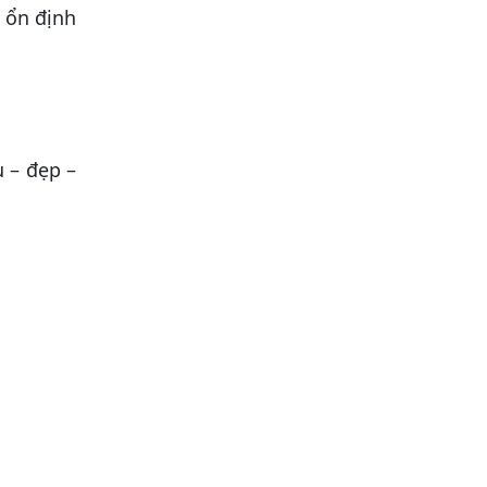
 ổn định
u – đẹp –