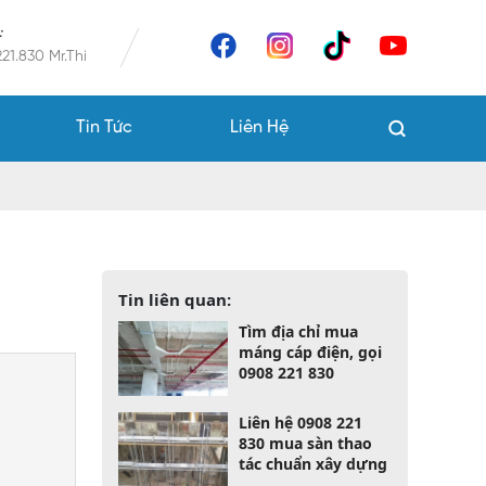
:
21.830 Mr.Thi
Tin Tức
Liên Hệ
Tin liên quan:
Tìm địa chỉ mua
máng cáp điện, gọi
0908 221 830
Liên hệ 0908 221
830 mua sàn thao
tác chuẩn xây dựng