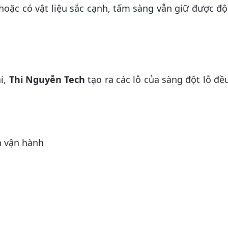
ặc có vật liệu sắc cạnh, tấm sàng vẫn giữ được độ
i,
Thi Nguyễn Tech
tạo ra các lỗ của sàng đột lỗ đề
h vận hành
u