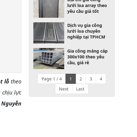
lưới loa array theo
yêu cầu giá tốt
Dịch vụ gia công
lưới loa chuyên
nghiệp tại TPHCM
Gia công máng cáp
300x100 theo yêu
cầu, giá rẻ
Page 1 / 4
1
2
3
4
t lỗ
theo
Next
Last
 chịu lực
i Nguyễn