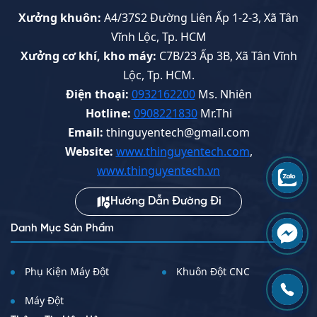
Xưởng khuôn:
A4/37S2 Đường Liên Ấp 1-2-3, Xã Tân
Vĩnh Lộc, Tp. HCM
Xưởng cơ khí, kho máy:
C7B/23 Ấp 3B, Xã Tân Vĩnh
Lộc, Tp. HCM.
Điện thoại:
0932162200
Ms. Nhiên
Hotline:
0908221830
Mr.Thi
Email:
thinguyentech@gmail.com
Website:
www.thinguyentech.com
,
www.thinguyentech.vn
Hướng Dẫn Đường Đi
Danh Mục Sản Phẩm
Phụ Kiện Máy Đột
Khuôn Đột CNC
Máy Đột