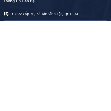
Thông Tin Liên Hệ
C7B/23 Ấp 3B, Xã Tân Vĩnh Lộc, Tp. HCM
0908 221 830
-
0903 850 744
thinguyentech@gmail.com
https://thinguyentech.com
8h - 17h
Fanpage