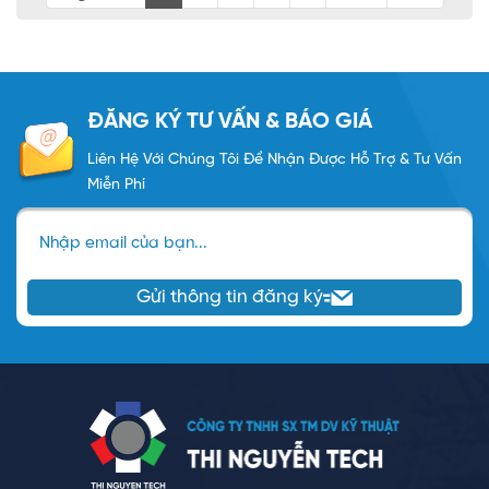
ĐĂNG KÝ TƯ VẤN & BÁO GIÁ
Liên Hệ Với Chúng Tôi Để Nhận Được Hỗ Trợ & Tư Vấn
Miễn Phí
Nhập email của bạn...
Gửi thông tin đăng ký